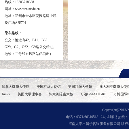
热线：13203718388
网址：www.rentaiedu.cn
地址：郑州市金水区花园路建业凯
旋广场A座701
乘车路线：
公交：
附近有42、B11、B32、
G29、G2、G62、G9路公交经过。
地铁：二号线东风路站(B口出）
加拿大驻华大使馆
美国驻华大使馆
英国驻华大使馆
澳大利亚驻华大使
Junior
美国大学理事会
陈家沟陈鑫太极
可达GMAT+GRE
万博国际
Copyright@2013-202
电话：0371-66310518 24小时服务热线：13
河南人泰出留学咨询服务有限公司 版权