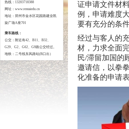
热线：13203718388
证申请文件材
网址：www.rentaiedu.cn
例，申请难度
地址：郑州市金水区花园路建业凯
要有充分的条
旋广场A座701
乘车路线：
经过与客人的
公交：
附近有42、B11、B32、
材，力求全面
G29、G2、G62、G9路公交经过。
地铁：二号线东风路站(B口出）
民/滞留加国的
邀请信，以拳
化准备的申请