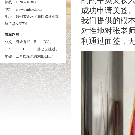
的的中英文收
热线：13203718388
成功申请美签
网址：www.rentaiedu.cn
地址：郑州市金水区花园路建业凯
我们提供的模
旋广场A座701
对性地对张老
乘车路线：
利通过面签，
公交：
附近有42、B11、B32、
G29、G2、G62、G9路公交经过。
地铁：二号线东风路站(B口出）