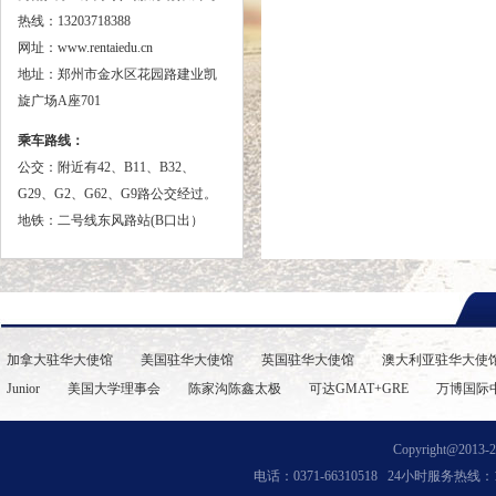
热线：13203718388
网址：www.rentaiedu.cn
地址：郑州市金水区花园路建业凯
旋广场A座701
乘车路线：
公交：
附近有42、B11、B32、
G29、G2、G62、G9路公交经过。
地铁：二号线东风路站(B口出）
加拿大驻华大使馆
美国驻华大使馆
英国驻华大使馆
澳大利亚驻华大使
Junior
美国大学理事会
陈家沟陈鑫太极
可达GMAT+GRE
万博国际
Copyright@2013-202
电话：0371-66310518 24小时服务热线：13